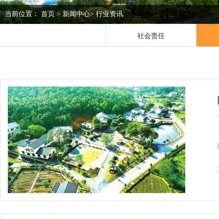
当前位置：
首页
>
新闻中心
>
行业资讯
社会责任