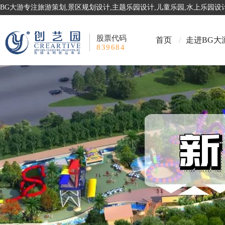
BG大游专注旅游策划,景区规划设计,主题乐园设计,儿童乐园,水上乐园
股票代码
首页
/
走进BG大
839684