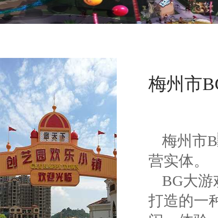
梅州市B
梅州市B
营实体。
BG大
打造的一