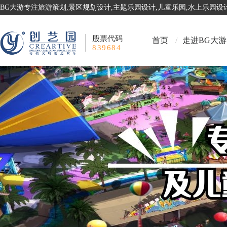
BG大游专注旅游策划,景区规划设计,主题乐园设计,儿童乐园,水上乐园
股票代码
首页
/
走进BG大游
839684
集团子公司
当前位置：
首页
>
集团子公司
>
梅州市BG大游文旅有限公司