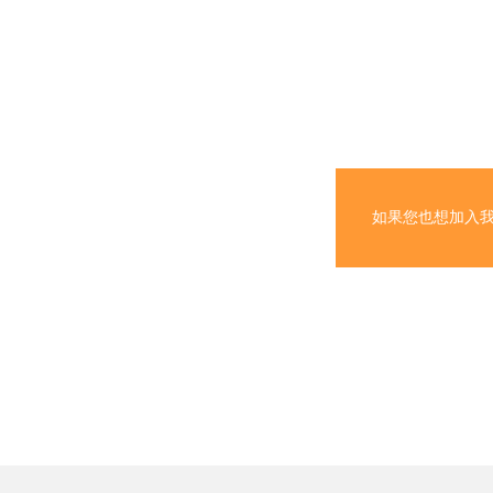
如果您也想加入